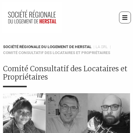
Aller
au
contenu
Me
principal
You
SOCIÉTÉ RÉGIONALE DU LOGEMENT DE HERSTAL
LA SRL
COMITÉ CONSULTATIF DES LOCATAIRES ET PROPRIÉTAIRES
are
here
Comité Consultatif des Locataires et
Propriétaires