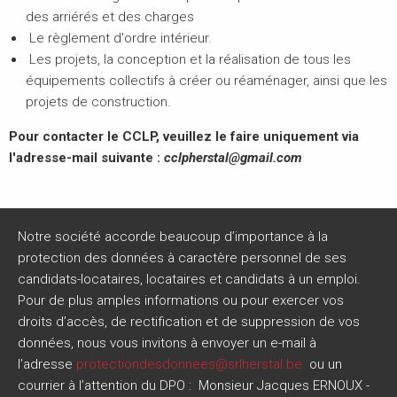
des arriérés et des charges
Le règlement d'ordre intérieur.
Les projets, la conception et la réalisation de tous les
équipements collectifs à créer ou réaménager, ainsi que les
projets de construction.
Pour contacter le CCLP, veuillez le faire uniquement via
l'adresse-mail suivante :
cclpherstal@gmail.com
Notre société accorde beaucoup d’importance à la
protection des données à caractère personnel de ses
candidats-locataires, locataires et candidats à un emploi.
Pour de plus amples informations ou pour exercer vos
droits d’accès, de rectification et de suppression de vos
données, nous vous invitons à envoyer un e-mail à
l’adresse
protectiondesdonnees@srlherstal.be
ou un
courrier à l’attention du DPO : Monsieur Jacques ERNOUX -